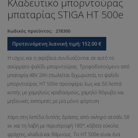
Κλαδευτικό μπορντούρας
μπαταρίας STIGA ΗΤ 500e
Κωδικός προϊόντος:
278300
Προτεινόμενη λιανική τιμή:
152.00
€
Η ισχύς και η ακρίβεια συνδυάζονται σε αυτό το
ασύρματο ψαλίδι μπορντούρας. Τροφοδοτούμενο από
μπαταρία 48V 2Ah (πωλείται ξεχωριστά), το ψαλίδι
μπορντούρας HT 500e προσφέρει έως και 50 λεπτά
κοπής με χαμηλούς κραδασμούς, χαμηλό θόρυβο και
μηδενικές εκπομπές με μία μόνο φόρτιση.
Χάρη στη λεπίδα διπλής δράσης από σκληρό ατσάλι 58
εκ. και τη λαβή με περιστροφή 180°, κόβετε εύκολα
φράχτες, κλαδιά και θάμνους. Το HT 500e είναι ένα