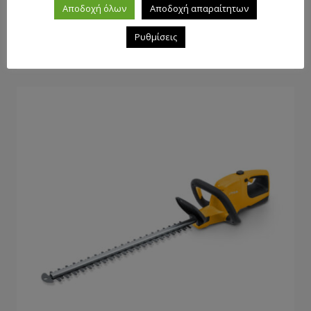
Αποδοχή όλων
Αποδοχή απαραίτητων
Κλαδευτικό μπορντούρας μπαταρίας STIGA HT
Ρυθμίσεις
500e