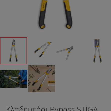
Κλαδευτήρι Bypass STIGA