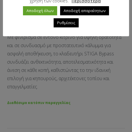
χρήση των cookies.
Περισσότερα
επιπλέον πρόσφυση εξασφαλίζει εξαιρετικό έλεγχο και
Αποδοχή όλων
Αποδοχή απαραίτητων
ελαχιστοποιεί την κόπωση κατά τη διάρκεια
εκτεταμένης χρήσης.
Ρυθμίσεις
Με φινίρισμα σε έντονο κίτρινο για υψηλή ορατότητα
και σε συνδυασμό με προστατευτικό κάλυμμα για
ασφαλή αποθήκευση, το κλαδευτήρι STIGA Bypass
συνδυάζει ανθεκτικότητα, αποτελεσματικότητα και
άνεση σε κάθε κοπή, καθιστώντας το την ιδανική
επιλογή για κηπουρούς, αρχιτέκτονες τοπίου και
επαγγελματίες.
Διαθέσιμο κατόπιν παραγγελίας