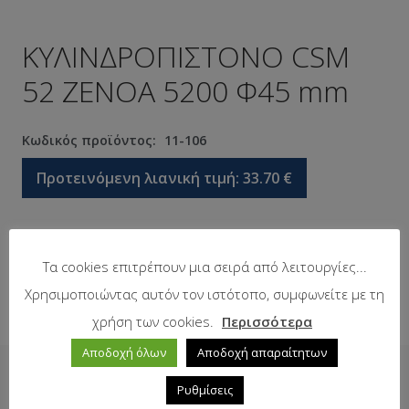
ΚΥΛΙΝΔΡΟΠΙΣΤΟΝΟ CSM
52 ΖΕΝΟA 5200 Φ45 mm
Κωδικός προϊόντος:
11-106
Προτεινόμενη λιανική τιμή:
33.70
€
Σε απόθεμα
Τα cookies επιτρέπουν μια σειρά από λειτουργίες...
Χρησιμοποιώντας αυτόν τον ιστότοπο, συμφωνείτε με τη
χρήση των cookies.
Περισσότερα
Αποδοχή όλων
Αποδοχή απαραίτητων
Δείτε επίσης
Ρυθμίσεις