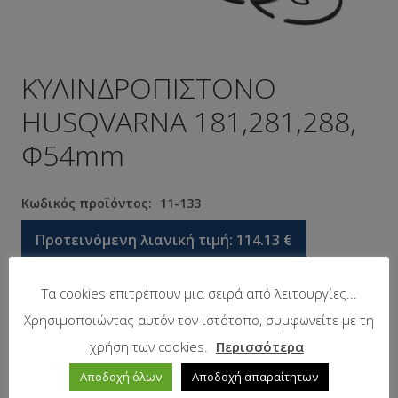
ΚΥΛΙΝΔΡΟΠΙΣΤΟΝΟ
HUSQVARNA 181,281,288,
Φ54mm
Κωδικός προϊόντος:
11-133
Προτεινόμενη λιανική τιμή:
114.13
€
Τα cookies επιτρέπουν μια σειρά από λειτουργίες...
Σε απόθεμα
Χρησιμοποιώντας αυτόν τον ιστότοπο, συμφωνείτε με τη
χρήση των cookies.
Περισσότερα
Αποδοχή όλων
Αποδοχή απαραίτητων