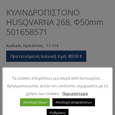
ΚΥΛΙΝΔΡΟΠΙΣΤΟΝΟ
HUSQVARNA 268, Φ50mm
501658571
Κωδικός προϊόντος:
11-114
Προτεινόμενη λιανική τιμή:
80.50
€
Σε απόθεμα
Τα cookies επιτρέπουν μια σειρά από λειτουργίες...
Χρησιμοποιώντας αυτόν τον ιστότοπο, συμφωνείτε με τη
χρήση των cookies.
Περισσότερα
Αποδοχή όλων
Αποδοχή απαραίτητων
Δείτε επίσης
Ρυθμίσεις