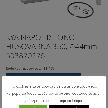
ΚΥΛΙΝΔΡΟΠΙΣΤΟΝΟ
HUSQVARNA 350, Φ44mm
503870276
Κωδικός προϊόντος:
11-137
Προτεινόμενη λιανική τιμή:
62.10
€
Τα cookies επιτρέπουν μια σειρά από λειτουργίες...
Χρησιμοποιώντας αυτόν τον ιστότοπο, συμφωνείτε με τη
Σε απόθεμα
χρήση των cookies.
Περισσότερα