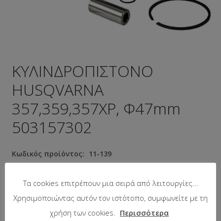
ΚΥΛΙΝΔΡΟΠΙΣΤΟΝΟ
HUSQVARNA
357,359,357XP, Φ47mm
503157302
Κωδικός προϊόντος:
11-139
Προτεινόμενη λιανική τιμή:
79.51
€
Τα cookies επιτρέπουν μια σειρά από λειτουργίες...
Χρησιμοποιώντας αυτόν τον ιστότοπο, συμφωνείτε με τη
Σε απόθεμα
χρήση των cookies.
Περισσότερα