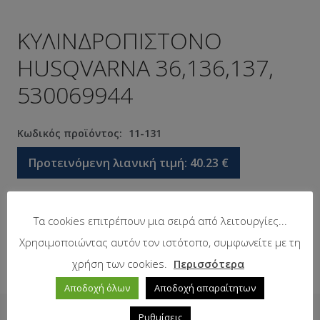
ΚΥΛΙΝΔΡΟΠΙΣΤΟΝΟ
HUSQVARNA 36,136,137,
530069944
Κωδικός προϊόντος:
11-131
Προτεινόμενη λιανική τιμή:
40.23
€
Σε απόθεμα
Τα cookies επιτρέπουν μια σειρά από λειτουργίες...
Χρησιμοποιώντας αυτόν τον ιστότοπο, συμφωνείτε με τη
χρήση των cookies.
Περισσότερα
Αποδοχή όλων
Αποδοχή απαραίτητων
Ρυθμίσεις