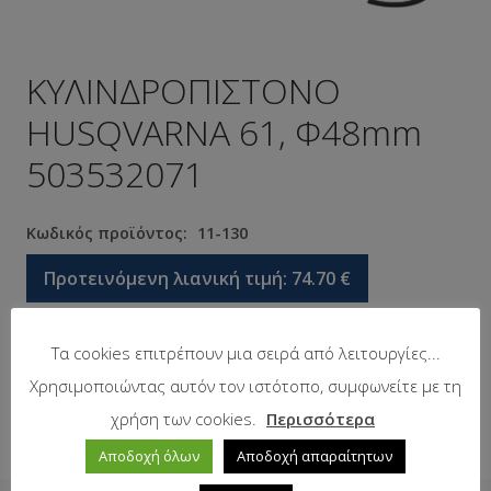
ΚΥΛΙΝΔΡΟΠΙΣΤΟΝΟ
HUSQVARNA 61, Φ48mm
503532071
Κωδικός προϊόντος:
11-130
Προτεινόμενη λιανική τιμή:
74.70
€
Τα cookies επιτρέπουν μια σειρά από λειτουργίες...
Σε απόθεμα
Χρησιμοποιώντας αυτόν τον ιστότοπο, συμφωνείτε με τη
χρήση των cookies.
Περισσότερα
Αποδοχή όλων
Αποδοχή απαραίτητων