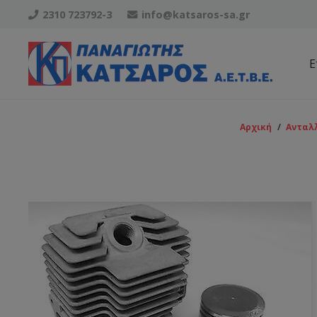
2310 723792-3
info@katsaros-sa.gr
Ε
ΑΝΤΛΙΕΣ ΒΕΝΖΙΝΗΣ, ΛΑΔΙΟΥ, ΠΕΤΡΕΛΑΙΟΥ
ΔΟΧΕΙΟ ΒΕΝΖΙΝΗΣ BC 430-520 (ΠΑΛΙΟ ΜΟΝΤΕΛΟ)
ΡΟΥΛΕΜΑΝ ΕΜΒΟΛΟΥ KAWASAKI TH43-TH48
ΦΙΛΤΡΑ ΑΕΡΟΣ, ΒΕΝΖΙΝΗΣ, ΛΑΔΙΟΥ, ΠΕΤΡΕΛΑΙΟΥ
Αρχική
/
Ανταλ