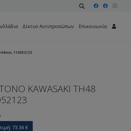
υλλάδια
Δίκτυο Αντιπροσώπων
Επικοινωνία
Μηχανήματα Περιβάλλοντος – Καθαριότητας – Δασών
44mm, 110052123
ΤΟΝΟ KAWASAKI TH48
052123
6
τιμή:
73.36
€