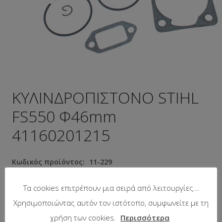
ΚΥΛΙΝΔΡΟΠΙΣΤΟΝΟ STIHL
FS550 Φ46mm
41160201215
Κωδικός προϊόντος:
11-229
Προτεινόμενη λιανική τιμή:
83.01
€
Τα cookies επιτρέπουν μια σειρά από λειτουργίες...
Χρησιμοποιώντας αυτόν τον ιστότοπο, συμφωνείτε με τη
χρήση των cookies.
Περισσότερα
Σε απόθεμα