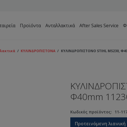
ταιρεία
Προϊόντα
Ανταλλακτικά
After Sales Service
Φ
Μηχανήματα Συντήρησης Πρασίνου – Γηπέδων – Κήπων
λακτικά
/
ΚΥΛΙΝΔΡΟΠΙΣΤΟΝΑ
/
ΚΥΛΙΝΔΡΟΠΙΣΤΟΝΟ STIHL MS230, Φ4
ΚΥΛΙΝΔΡΟΠΙΣ
Φ40mm 1123
Κωδικός προϊόντος:
11-11
Προτεινόμενη λιανική 