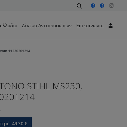
υλλάδια
Δίκτυο Αντιπροσώπων
Επικοινωνία
Μηχανήματα Περιβάλλοντος – Καθαριότητας – Δασών
0mm 11230201214
ΤΟΝΟ STIHL MS230,
0201214
7
τιμή:
49.30
€