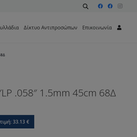
υλλάδια
Δίκτυο Αντιπροσώπων
Επικοινωνία
Μηχανήματα Περιβάλλοντος – Καθαριότητας – Δασών
68Δ
″LP .058″ 1.5mm 45cm 68Δ
τιμή:
33.13
€