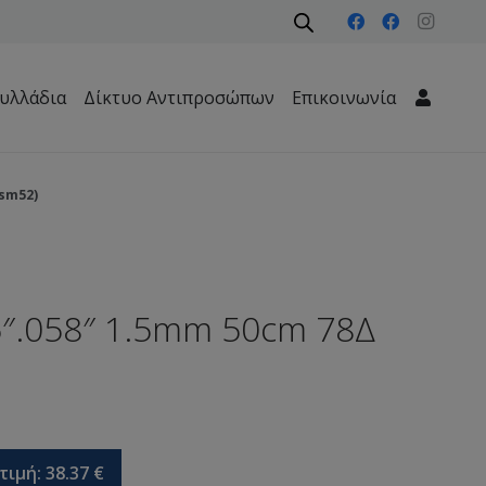
υλλάδια
Δίκτυο Αντιπροσώπων
Επικοινωνία
Μηχανήματα Περιβάλλοντος – Καθαριότητας – Δασών
csm52)
″.058″ 1.5mm 50cm 78Δ
τιμή:
38.37
€