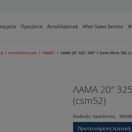
ταιρεία
Προϊόντα
Ανταλλακτικά
After Sales Service
Φ
Μηχανήματα Συντήρησης Πρασίνου – Γηπέδων – Κήπων
κή
/
Ανταλλακτικά
/
ΛΑΜΕΣ
/
ΛΑΜΑ 20″ 325″.058″ 1.5mm 50cm 78Δ (
ΛΑΜΑ 20″ 325
(csm52)
Κωδικός προϊόντος:
ZKK50
Προτεινόμενη λιανική 