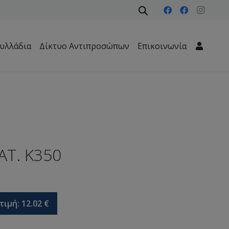
υλλάδια
Δίκτυο Αντιπροσώπων
Επικοινωνία
Μηχανήματα Περιβάλλοντος – Καθαριότητας – Δασών
ΑΤ. Κ350
τιμή:
12.02
€