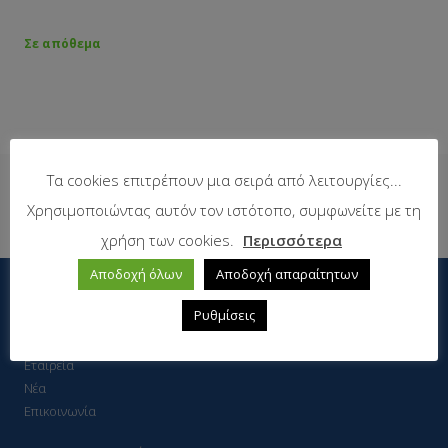
Σε απόθεμα
Τα cookies επιτρέπουν μια σειρά από λειτουργίες...
Δείτε επίσης
Χρησιμοποιώντας αυτόν τον ιστότοπο, συμφωνείτε με τη
χρήση των cookies.
Περισσότερα
Αποδοχή όλων
Αποδοχή απαραίτητων
Η εταιρεία
Ρυθμίσεις
Εταιρεία
Νέα
Επικοινωνία