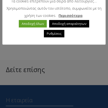
Τα cookies επιτρέπουν μια σειρά από λειτουργίες...
Κωδικός προϊόντος:
35-113
Χρησιμοποιώντας αυτόν τον ιστότοπο, συμφωνείτε με τη
χρήση των cookies.
Περισσότερα
Προτεινόμενη λιανική τιμή:
4.66
€
Αποδοχή όλων
Αποδοχή απαραίτητων
Ρυθμίσεις
Σε απόθεμα
Δείτε επίσης
Η εταιρεία