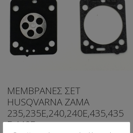
ΜΕΜΒΡΑΝΕΣ ΣΕΤ
HUSQVARNA ZAMA
235,235E,240,240E,435,435
E,440E