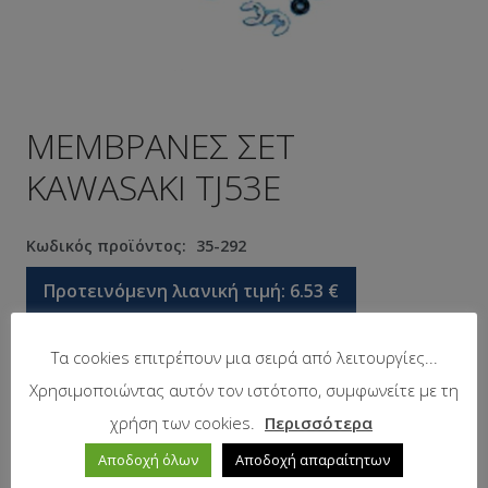
ΜΕΜΒΡΑΝΕΣ ΣΕΤ
KAWASAKI TJ53E
Κωδικός προϊόντος:
35-292
Προτεινόμενη λιανική τιμή:
6.53
€
Τα cookies επιτρέπουν μια σειρά από λειτουργίες...
Σε απόθεμα
Χρησιμοποιώντας αυτόν τον ιστότοπο, συμφωνείτε με τη
χρήση των cookies.
Περισσότερα
Αποδοχή όλων
Αποδοχή απαραίτητων