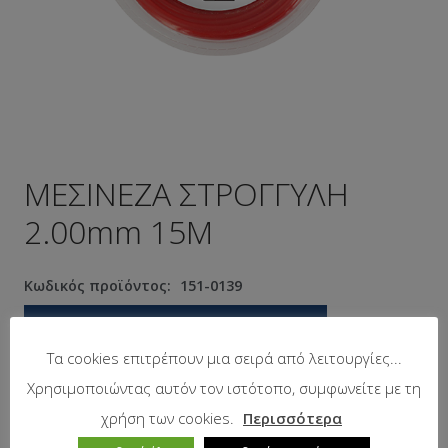
ΜΕΣΙΝΕΖΑ ΣΤΡΟΓΓΥΛΗ
2.00mm 15Μ
Κωδικός προϊόντος:
151-0139
Προτεινόμενη λιανική τιμή:
2.10
€
Τα cookies επιτρέπουν μια σειρά από λειτουργίες...
Χρησιμοποιώντας αυτόν τον ιστότοπο, συμφωνείτε με τη
Σε απόθεμα
χρήση των cookies.
Περισσότερα