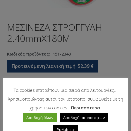
ΜΕΣΙΝΕΖΑ ΣΤΡΟΓΓΥΛΗ
2.40mmΧ180Μ
Κωδικός προϊόντος:
151-2343
Προτεινόμενη λιανική τιμή:
52.39
€
Σε απόθεμα
Τα cookies επιτρέπουν μια σειρά από λειτουργίες...
Χρησιμοποιώντας αυτόν τον ιστότοπο, συμφωνείτε με τη
χρήση των cookies.
Περισσότερα
Αποδοχή όλων
Αποδοχή απαραίτητων
Ρυθμίσεις