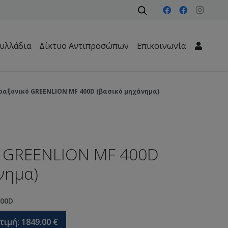
υλλάδια
Δίκτυο Αντιπροσώπων
Επικοινωνία
Μηχανήματα Περιβάλλοντος – Καθαριότητας – Δασών
αξονικό GREENLION ΜF 400D (βασικό μηχάνημα)
 GREENLION ΜF 400D
νημα)
00D
τιμή:
1849.00
€