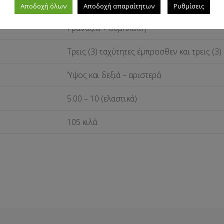
9 HP
Αποδοχή όλων
Αποδοχή απαραίτητων
Ρυθμίσεις
Γρανάζια + συμπλέκτη
Τρεις (3) ταχύτητες έμπροσθεν και τρεις (3
Ύψος και δεξιά – αριστερά
5.00 – 10 (ελαστικά)
105 κιλά