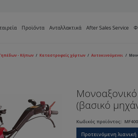
ταιρεία
Προϊόντα
Ανταλλακτικά
After Sales Service
Φ
Μηχανήματα Συντήρησης Πρασίνου – Γηπέδων – Κήπων
Γηπέδων - Κήπων
/
Καταστροφείς χόρτων
/
Αυτοκινούμενοι
/
Μονο
Μονοαξονικό
(βασικό μηχά
Κωδικός προϊόντος:
MF400
Προτεινόμενη λιανική 