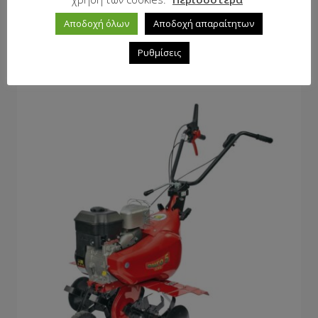
Αποδοχή όλων
Αποδοχή απαραίτητων
Μονοαξονικό EUROSYSTEMS RTT2 Briggs n’
Stratton
Ρυθμίσεις