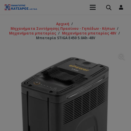
Αρχική
/
Μηχανήματα Συντήρησης Πρασίνου - Γηπέδων - Κήπων
/
Μηχανήματα μπαταρίας
/
Μηχανήματα μπαταρίας 48V
/
Μπαταρία STIGA Ε450 5.0Ah-48V