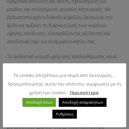
εξαιρετική απόδοση και άνεση, σχεδιασμένη για
μεγάλες και συνεχόμενες εργασίες κηπουρικής. Με
βελτιστοποιημένη διάταξη κυψελών, βελτιώνει την
ψύξη και αυξάνει τη διάρκεια ζωής των κυψελών
υψηλής απόδοσης, εξασφαλίζοντας αξιόπιστη και
αποδοτική ισχύ για τα εργαλεία κήπου σας.
Το ανθεκτικό κουμπί γρήγορης απελευθέρωσης κάνει
την αφαίρεση της μπαταρίας εύκολη και γρήγορη,
εξοικονομώντας χρόνο και προσπάθεια. Με
Τα cookies επιτρέπουν μια σειρά από λειτουργίες...
υφασμάτινη λαβή μεταφοράς, η μετακίνηση της
Χρησιμοποιώντας αυτόν τον ιστότοπο, συμφωνείτε με τη
μπαταρίας μεταξύ εργαλείων γίνεται απλή, ενώ οι
χρήση των cookies.
Περισσότερα
ενδείξεις LED παρέχουν άμεση ενημέρωση για την
Αποδοχή όλων
Αποδοχή απαραίτητων
κατάσταση φόρτισης.
Ρυθμίσεις
Είναι συμβατή με όλα τα εργαλεία χειρός, χλοοκοπτικά
και φορτιστές 48V της STIGA, τόσο νέα όσο και