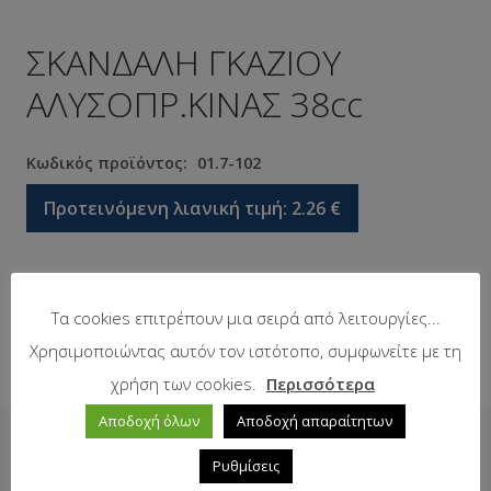
ΣΚΑΝΔΑΛΗ ΓΚΑΖΙΟΥ
ΑΛΥΣΟΠΡ.ΚΙΝΑΣ 38cc
Κωδικός προϊόντος:
01.7-102
Προτεινόμενη λιανική τιμή:
2.26
€
Σε απόθεμα
Τα cookies επιτρέπουν μια σειρά από λειτουργίες...
Χρησιμοποιώντας αυτόν τον ιστότοπο, συμφωνείτε με τη
χρήση των cookies.
Περισσότερα
Αποδοχή όλων
Αποδοχή απαραίτητων
Δείτε επίσης
Ρυθμίσεις