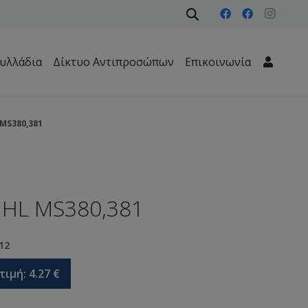
υλλάδια
Δίκτυο Αντιπροσώπων
Επικοινωνία
Μηχανήματα Περιβάλλοντος – Καθαριότητας – Δασών
MS380,381
IHL MS380,381
12
τιμή:
4.27
€