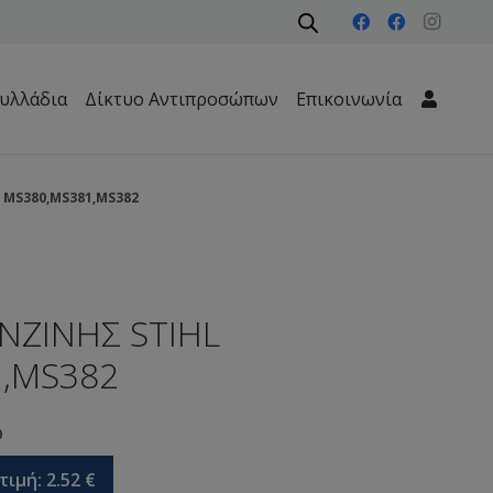
υλλάδια
Δίκτυο Αντιπροσώπων
Επικοινωνία
Μηχανήματα Περιβάλλοντος – Καθαριότητας – Δασών
 MS380,MS381,MS382
ΝΖΙΝΗΣ STIHL
,MS382
9
τιμή:
2.52
€