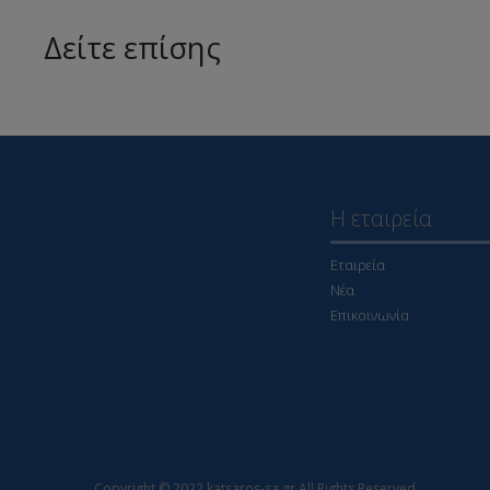
Δείτε επίσης
Η εταιρεία
Εταιρεία
Νέα
Επικοινωνία
Copyright © 2022 katsaros-sa.gr All Rights Reserved.