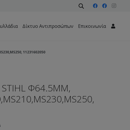
υλλάδια
Δίκτυο Αντιπροσώπων
Επικοινωνία
Μηχανήματα Περιβάλλοντος – Καθαριότητας – Δασών
S230,MS250, 11231602050
STIHL Φ64.5MM,
,MS210,MS230,MS250,
5