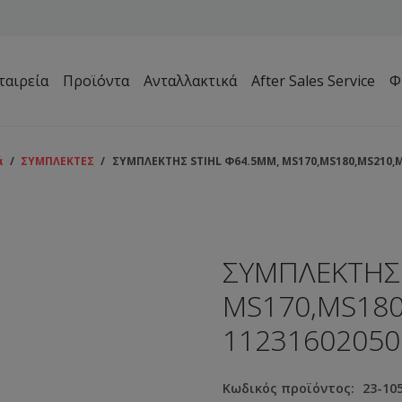
ταιρεία
Προϊόντα
Ανταλλακτικά
After Sales Service
Φ
Μηχανήματα Συντήρησης Πρασίνου – Γηπέδων – Κήπων
ά
/
ΣΥΜΠΛΕΚΤΕΣ
/
ΣΥΜΠΛΕΚΤΗΣ STIHL Φ64.5MM, MS170,MS180,MS210,M
ΣΥΜΠΛΕΚΤΗΣ 
MS170,MS180
11231602050
Κωδικός προϊόντος:
23-10