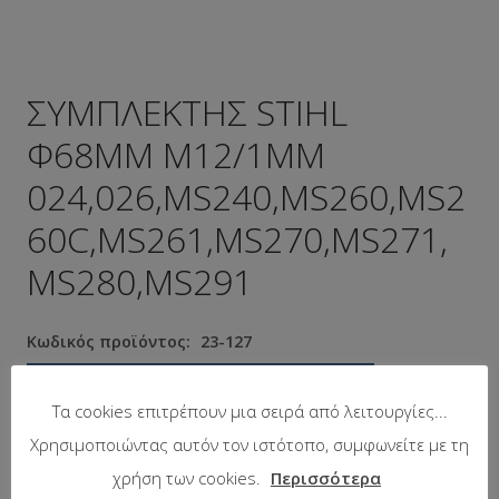
ΣΥΜΠΛΕΚΤΗΣ STIHL
Φ68MM M12/1MM
024,026,MS240,MS260,MS2
60C,MS261,MS270,MS271,
MS280,MS291
Κωδικός προϊόντος:
23-127
Προτεινόμενη λιανική τιμή:
18.60
€
Τα cookies επιτρέπουν μια σειρά από λειτουργίες...
Χρησιμοποιώντας αυτόν τον ιστότοπο, συμφωνείτε με τη
Σε απόθεμα
χρήση των cookies.
Περισσότερα