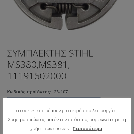
ΣΥΜΠΛΕΚΤΗΣ STIHL
MS380,MS381,
11191602000
Κωδικός προϊόντος:
23-107
Προτεινόμενη λιανική τιμή:
18.60
€
Τα cookies επιτρέπουν μια σειρά από λειτουργίες...
Χρησιμοποιώντας αυτόν τον ιστότοπο, συμφωνείτε με τη
Σε απόθεμα
χρήση των cookies.
Περισσότερα