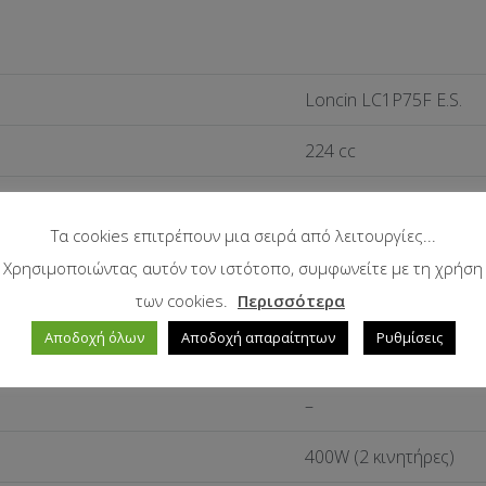
Loncin LC1P75F E.S.
224 cc
5.5 HP / 4.5 k W
Τα cookies επιτρέπουν μια σειρά από λειτουργίες...
1.4 L
Χρησιμοποιώντας αυτόν τον ιστότοπο, συμφωνείτε με τη χρήση
των cookies.
Περισσότερα
0.6 L
Αποδοχή όλων
Αποδοχή απαραίτητων
Ρυθμίσεις
12V/15Ah x 2
–
400W (2 κινητήρες)