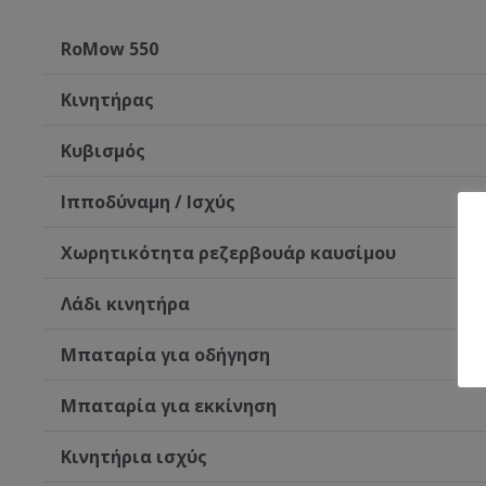
RoMow 550
Κινητήρας
Κυβισμός
Ιπποδύναμη / Ισχύς
Χωρητικότητα ρεζερβουάρ καυσίμου
Λάδι κινητήρα
Μπαταρία για οδήγηση
Μπαταρία για εκκίνηση
Κινητήρια ισχύς