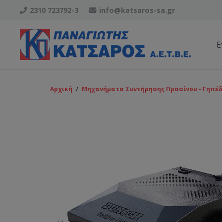
2310 723792-3
info@katsaros-sa.gr
Ε
ΑΝΤΛΙΕΣ ΒΕΝΖΙΝΗΣ, ΛΑΔΙΟΥ, ΠΕΤΡΕΛΑΙΟΥ
ΔΟΧΕΙΟ ΒΕΝΖΙΝΗΣ BC 430-520 (ΠΑΛΙΟ ΜΟΝΤΕΛΟ)
ΡΟΥΛΕΜΑΝ ΕΜΒΟΛΟΥ KAWASAKI TH43-TH48
ΦΙΛΤΡΑ ΑΕΡΟΣ, ΒΕΝΖΙΝΗΣ, ΛΑΔΙΟΥ, ΠΕΤΡΕΛΑΙΟΥ
Αρχική
/
Μηχανήματα Συντήρησης Πρασίνου - Γηπέδ