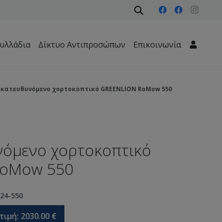
υλλάδια
Δίκτυο Αντιπροσώπων
Επικοινωνία
Μηχανήματα Περιβάλλοντος – Καθαριότητας – Δασών
εκατευθυνόμενο χορτοκοπτικό GREENLION RoMow 550
νόμενο χορτοκοπτικό
RoMow 550
24-550
τιμή:
2030.00
€