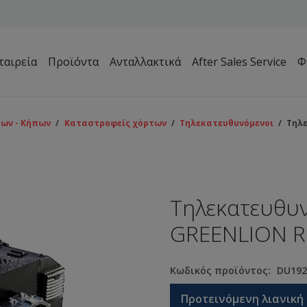
ταιρεία
Προϊόντα
Ανταλλακτικά
After Sales Service
Φ
Μηχανήματα Συντήρησης Πρασίνου – Γηπέδων – Κήπων
ων - Κήπων
/
Καταστροφείς χόρτων
/
Τηλεκατευθυνόμενοι
/
Τηλ
Τηλεκατευθυ
GREENLION 
Κωδικός προϊόντος:
DU192
Προτεινόμενη λιανική 