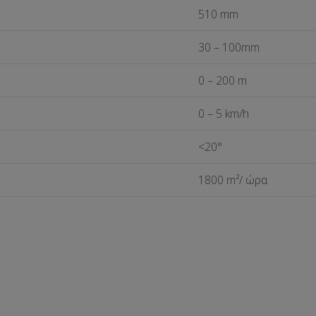
510 mm
30 – 100mm
0 – 200 m
0 – 5 km/h
<20°
1800 m²/ ώρα