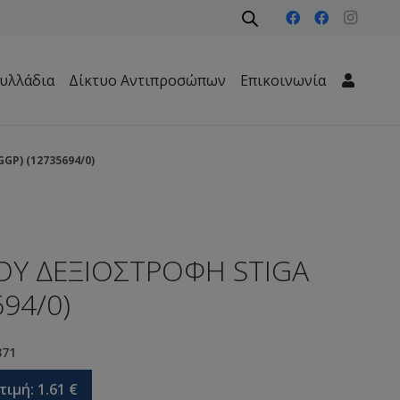
υλλάδια
Δίκτυο Αντιπροσώπων
Επικοινωνία
Μηχανήματα Περιβάλλοντος – Καθαριότητας – Δασών
GP) (12735694/0)
ΙΟΥ ΔΕΞΙΟΣΤΡΟΦΗ STIGA
694/0)
371
τιμή:
1.61
€