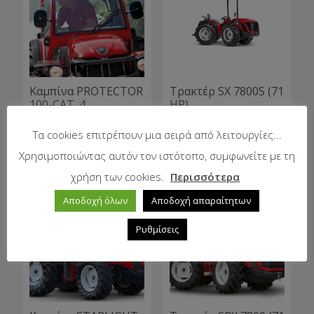
Καμπίνα PROTECTOR
Τρακτέρ SX 7800S (71
100-CAT. 4
HP)
Τα cookies επιτρέπουν μια σειρά από λειτουργίες...
Χρησιμοποιώντας αυτόν τον ιστότοπο, συμφωνείτε με τη
χρήση των cookies.
Περισσότερα
Αποδοχή όλων
Αποδοχή απαραίτητων
Ρυθμίσεις