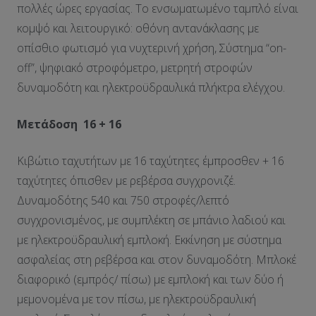
πολλές ώρες εργασίας. Το ενσωματωμένο ταμπλό είναι
κομψό και λειτουργικό: οθόνη αντανάκλασης με
οπίσθιο φωτισμό για νυχτερινή χρήση, Σύστημα “on-
off”, ψηφιακό στροφόμετρο, μετρητή στροφών
δυναμοδότη και ηλεκτροϋδραυλικά πλήκτρα ελέγχου.
Μετάδοση 16 + 16
Κιβώτιο ταχυτήτων με 16 ταχύτητες έμπροσθεν + 16
ταχύτητες όπισθεν με ρεβέρσα συγχρονιζέ.
Δυναμοδότης 540 και 750 στροφές/λεπτό
συγχρονισμένος, με συμπλέκτη σε μπάνιο λαδιού και
με ηλεκτροϋδραυλική εμπλοκή. Εκκίνηση με σύστημα
ασφαλείας στη ρεβέρσα και στον δυναμοδότη. Μπλοκέ
διαφορικό (εμπρός/ πίσω) με εμπλοκή και των δύο ή
μεμονομένα με τον πίσω, με ηλεκτροϋδραυλική