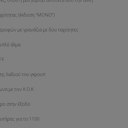
ς, όπου η μία γυρίζει αντίθετα από την άλλη.
αχύτητας (έκδοση “MONO”)
τροφών με γρανάζια με δύο ταχύτητες
διπλό άλμα
FF
μης λαδιού του γκρουπ
να με τον Κ.Ο.Κ.
τρο στην έξοδο
υτήρας για το 1100