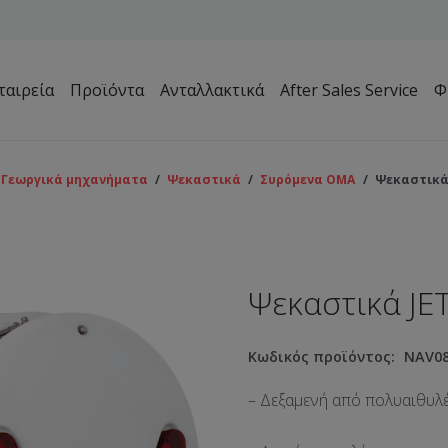
ταιρεία
Προϊόντα
Ανταλλακτικά
After Sales Service
Φ
Μηχανήματα Συντήρησης Πρασίνου – Γηπέδων – Κήπων
Γεωργικά μηχανήματα
/
Ψεκαστικά
/
Συρόμενα ΟΜΑ
/
Ψεκαστικά 
Ψεκαστικά JE
Κωδικός προϊόντος:
NAV08
– Δεξαμενή από πολυαιθυλέ