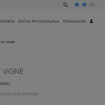
υλλάδια
Δίκτυο Αντιπροσώπων
Επικοινωνία
Μηχανήματα Περιβάλλοντος – Καθαριότητας – Δασών
JET VIGNE
T VIGNE
00022
νιο με ολικό άδειασμα