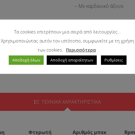
– Με καρδανικό άξονα
– Με σύστημα ηλεκτροσ
Τα cookies επιτρέπουν μια σειρά από λειτουργίες...
Χρησιμοποιώντας αυτόν τον ιστότοπο, συμφωνείτε με τη χρήση
των cookies.
Περισσότερα
Αποδοχή όλων
Αποδοχή απαραίτητων
Ρυθμίσεις
ΤΕΧΝΙΚΑ ΧΑΡΑΚΤΗΡΙΣΤΙΚΑ
μη
Φτερωτή
Αριθμός μπεκ
Rp