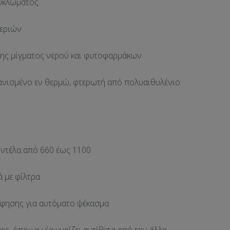
κυκλώματος
χεριών
μης μίγματος νερού και φυτοφαρμάκων
ανισμένο εν θερμώ, φτερωτή από πολυαιθυλένιο
οντέλα από 660 έως 1100
ά με φίλτρα
όφησης για αυτόματο ψέκασμα