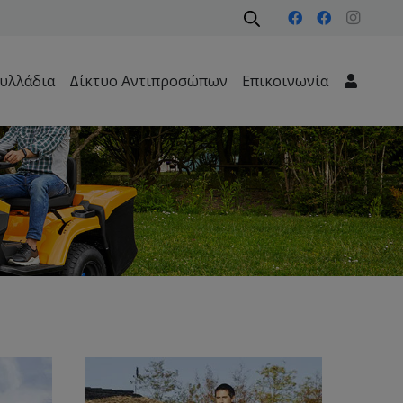
υλλάδια
Δίκτυο Αντιπροσώπων
Επικοινωνία
Μηχανήματα Περιβάλλοντος – Καθαριότητας – Δασών