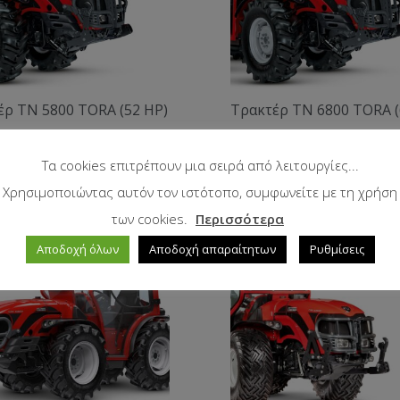
έρ TN 5800 TORA (52 HP)
Τρακτέρ TN 6800 TORA (
Τα cookies επιτρέπουν μια σειρά από λειτουργίες...
Χρησιμοποιώντας αυτόν τον ιστότοπο, συμφωνείτε με τη χρήση
των cookies.
Περισσότερα
Αποδοχή όλων
Αποδοχή απαραίτητων
Ρυθμίσεις