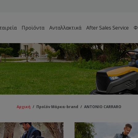
ταιρεία
Προϊόντα
Ανταλλακτικά
After Sales Service
Φ
Μηχανήματα Συντήρησης Πρασίνου – Γηπέδων – Κήπων
Αρχική
/
Προϊόν Μάρκα-brand
/
ANTONIO CARRARO