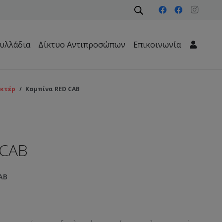
υλλάδια
Δίκτυο Αντιπροσώπων
Επικοινωνία
Μηχανήματα Περιβάλλοντος – Καθαριότητας – Δασών
ακτέρ
/
Καμπίνα RED CAB
 CAB
AB