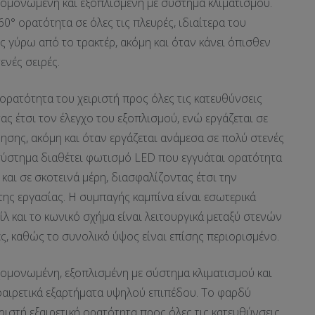
ομονωμένη και εξοπλισμένη με σύστημα κλιματισμού.
0° ορατότητα σε όλες τις πλευρές, ιδιαίτερα του
ς γύρω από το τρακτέρ, ακόμη και όταν κάνει όπισθεν
ενές σειρές.
ορατότητα του χειριστή προς όλες τις κατευθύνσεις
ας έτσι τον έλεγχο του εξοπλισμού, ενώ εργάζεται σε
ησης, ακόμη και όταν εργάζεται ανάμεσα σε πολύ στενές
ό σύστημα διαθέτει φωτισμό LED που εγγυάται ορατότητα
 και σε σκοτεινά μέρη, διασφαλίζοντας έτσι την
της εργασίας. Η συμπαγής καμπίνα είναι εσωτερικά
λ και το κωνικό σχήμα είναι λειτουργικά μεταξύ στενών
ές, καθώς το συνολικό ύψος είναι επίσης περιορισμένο.
χομονωμένη, εξοπλισμένη με σύστημα κλιματισμού και
ροαιρετικά εξαρτήματα υψηλού επιπέδου. Το φαρδύ
ριστή εξαιρετική ορατότητα προς όλες τις κατευθύνσεις,