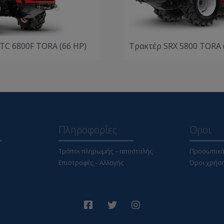
TC 6800F TORA (66 HP)
Τρακτέρ SRX 5800 TORA 
Πληροφορίες
Όροι
Τρόποι πληρωμής – αποστολής
Προσωπικά
Επιστροφές – Αλλαγής
Όροι χρήσ