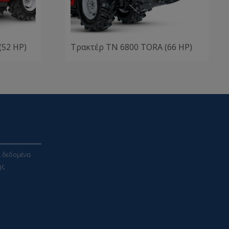
(52 HP)
Τρακτέρ TN 6800 TORA (66 HP)
 δεδομένα
ης