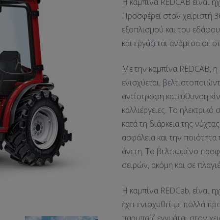
Η καμπίνα REDCAB είναι ηχ
Προσφέρει στον χειριστή 36
εξοπλισμού και του εδάφου
και εργάζεται ανάμεσα σε στ
Με την καμπίνα REDCAB, η 
ενισχύεται, βελτιστοποιώντ
αντίστροφη κατεύθυνση κίν
καλλιέργειες. Το ηλεκτρικ
κατά τη διάρκεια της νύχτας
ασφάλεια και την ποιότητα 
άνετη. Το βελτιωμένο προφί
σειρών, ακόμη και σε πλαγι
Η καμπίνα REDCab, είναι η
έχει ενισχυθεί με πολλά π
παρμπρίζ εγγυάται στον χει