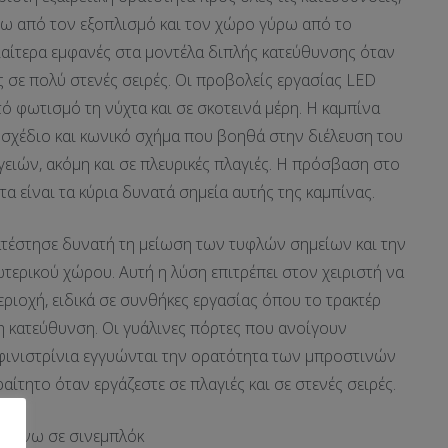
ω από τον εξοπλισμό και τον χώρο γύρω από το
ιδιαίτερα εμφανές στα μοντέλα διπλής κατεύθυνσης όταν
ς σε πολύ στενές σειρές. Οι προβολείς εργασίας LED
ό φωτισμό τη νύχτα και σε σκοτεινά μέρη. Η καμπίνα
σχέδιο και κωνικό σχήμα που βοηθά στην διέλευση του
γειών, ακόμη και σε πλευρικές πλαγιές. Η πρόσβαση στο
τα είναι τα κύρια δυνατά σημεία αυτής της καμπίνας.
ατέστησε δυνατή τη μείωση των τυφλών σημείων και την
τερικού χώρου. Αυτή η λύση επιτρέπει στον χειριστή να
εριοχή, ειδικά σε συνθήκες εργασίας όπου το τρακτέρ
τη κατεύθυνση. Οι γυάλινες πόρτες που ανοίγουν
φινιστρίνια εγγυώνται την ορατότητα των μπροστινών
αίτητο όταν εργάζεστε σε πλαγιές και σε στενές σειρές.
επάνω σε σινεμπλόκ