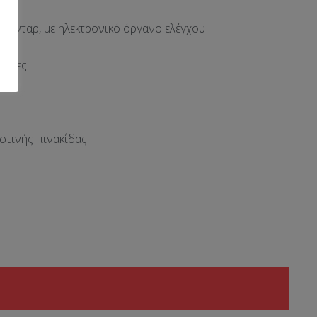
στάνταρ, με ηλεκτρονικό όργανο ελέγχου
όρτες
στινής πινακίδας