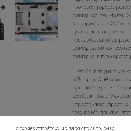
προνομιακή ορατότητα πάν
τρακτέρ, κάτι που γίνεται 
λειτουργούν σε καλλιέργειε
εγγυώνται επίσης τον σωστ
RedCab έχει απλοποιημένο 
τρακτέρ μεταξύ των καλλιερ
τρακτέρ και η πίσω ορατότη
Η νέα δομή της καμπίνας κ
αύξηση του διαθέσιμου εσω
έχει υπό έλεγχο την πίσω π
εργάζεται προς την αντίθε
μπροστά και τα μπροστινά 
τροχών, κάτι που είναι απαρ
Πλατφόρμα τοποθετημένη 
Τα cookies επιτρέπουν μια σειρά από λειτουργίες...