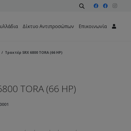
υλλάδια
Δίκτυο Αντιπροσώπων
Επικοινωνία
Μηχανήματα Περιβάλλοντος – Καθαριότητας – Δασών
/
Τρακτέρ SRX 6800 TORA (66 HP)
6800 TORA (66 HP)
0001