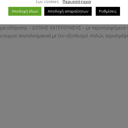
των cookies.
Περισσότερα
Αποδοχή όλων
Αποδοχή απαραίτητων
Ρυθμίσεις
τημα οδήγησης – ΔΙΠΛΗΣ ΚΑΤΕΥΘΥΝΣΗΣ – με περιστρεφόμενο τ
ιτουργεί αποτελεσματικά με τον εξοπλισμό. Απλώς περιστρέψτ
.