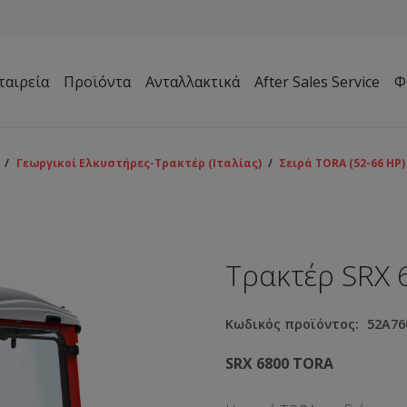
ταιρεία
Προϊόντα
Ανταλλακτικά
After Sales Service
Φ
Μηχανήματα Συντήρησης Πρασίνου – Γηπέδων – Κήπων
/
Γεωργικοί Ελκυστήρες-Τρακτέρ (Ιταλίας)
/
Σειρά TORA (52-66 HP)
Τρακτέρ SRX 
Κωδικός προϊόντος:
52A76
SRX 6800 TORA