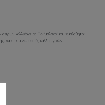
σειρών καλλιέργειας. Το “μαλακό” και “ευαίσθητο”
ς, και σε στενές σειρές καλλιεργειών.