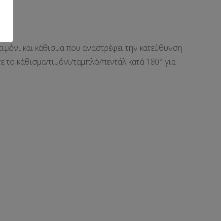
ιμόνι και κάθισμα που αναστρέφει την κατεύθυνση
ε το κάθισμα/τιμόνι/ταμπλό/πεντάλ κατά 180° για