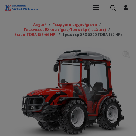
Αρχική
/
Γεωργικά μηχανήματα
/
Γεωργικοί Ελκυστήρες-Τρακτέρ (Ιταλίας)
/
Σειρά TORA (52-66 HP)
/
Τρακτέρ SRX 5800 TORA (52 HP)