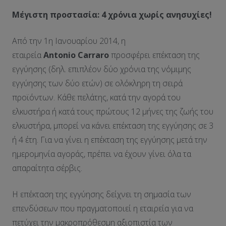
Μέγιστη προστασία: 4 χρόνια χωρίς ανησυχίες!
Από την 1η Ιανουαρίου 2014, η
εταιρεία
Antonio
Carraro
προσφέρει επέκταση της
εγγύησης (δηλ. επιπλέον δύο χρόνια της νόμιμης
εγγύησης των δύο ετών) σε ολόκληρη τη σειρά
προϊόντων. Κάθε πελάτης, κατά την αγορά του
ελκυστήρα ή κατά τους πρώτους 12 μήνες της ζωής του
ελκυστήρα, μπορεί να κάνει επέκταση της εγγύησης σε 3
ή 4 έτη. Για να γίνει η επέκταση της εγγύησης μετά την
ημερομηνία αγοράς, πρέπει να έχουν γίνει όλα τα
απαραίτητα σέρβις.
Η επέκταση της εγγύησης δείχνει τη σημασία των
επενδύσεων που πραγματοποιεί η εταιρεία για να
πετύχει την μακροπρόθεσμη αξιοπιστία των