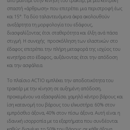
από μαντέμι στην κίνηση του τρακτέρ, με μία κεντρική
σπαστή «άρθρωση» που επιτρέπει μια περιστροφή έως
και 15°. Τα δύο ταλαντευόμενα άκρα ακολουθούν
ανεξάρτητα τη μορφολογία του εδάφους,
διασφαλίζοντας έτσι σταθερότητα και έλξη ανά πάσα
στιγμή. Η συνεχής προσκόλληση των ελαστικών στο
έδαφος επιτρέπει την πλήρη μεταφορά της ισχύος του
κινητήρα στο έδαφος, αυξάνοντας έτσι την απόδοση
και την ασφάλεια.
Το πλαίσιο ACTIO εμπλέκει την αποδοτικότητα του
τρακτέρ με την κίνηση σε αυξημένη απόδοση,
προκειμένου να εξασφαλίσει χαμηλό κέντρο βάρους και
ίση κατανομή του βάρους του ελκυστήρα: 60% στον
εμπρόσθιο άξονα, 40% στον πίσω άξονα. Αυτή είναι η
ιδανική ισορροπία με τα εξαρτήματα που συνδέονται
καθώς διανέμει το 50% του βάρους σε κάθε άξονα.