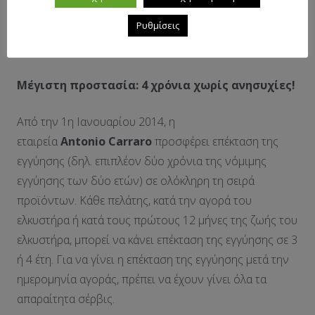
Ρυθμίσεις
Μέγιστη προστασία: 4 χρόνια χωρίς ανησυχίες!
Από την 1η Ιανουαρίου 2014, η
εταιρεία
Antonio
Carraro
προσφέρει επέκταση της
εγγύησης (δηλ. επιπλέον δύο χρόνια της νόμιμης
εγγύησης των δύο ετών) σε ολόκληρη τη σειρά
προϊόντων. Κάθε πελάτης, κατά την αγορά του
ελκυστήρα ή κατά τους πρώτους 12 μήνες της ζωής του
ελκυστήρα, μπορεί να κάνει επέκταση της εγγύησης σε 3
ή 4 έτη. Για να γίνει η επέκταση της εγγύησης μετά την
ημερομηνία αγοράς, πρέπει να έχουν γίνει όλα τα
απαραίτητα σέρβις.