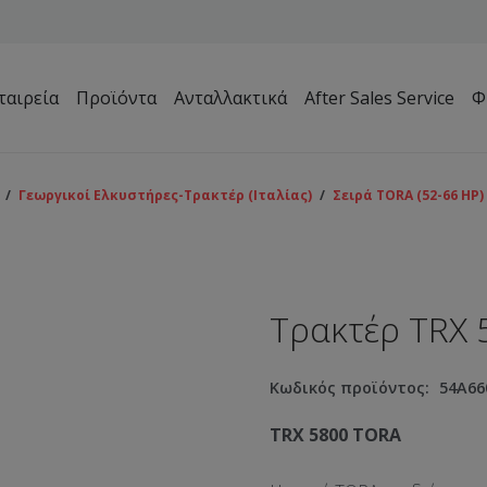
ταιρεία
Προϊόντα
Ανταλλακτικά
After Sales Service
Φ
Μηχανήματα Συντήρησης Πρασίνου – Γηπέδων – Κήπων
/
Γεωργικοί Ελκυστήρες-Τρακτέρ (Ιταλίας)
/
Σειρά TORA (52-66 HP)
Τρακτέρ TRX 
Κωδικός προϊόντος:
54A66
TRX 5800 TORA