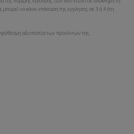
ια της νόμιμης εγγύησης των δύο ετών) σε ολόκληρη τη
μπορεί να κάνει επέκταση της εγγύησης σε 3 ή 4 έτη.
οπρόθεσμη αξιοπιστία των προϊόντων της.