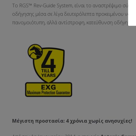
Το RGS™ Rev-Guide System, είναι το αναστρέψιμο σύσ
οδήγησης μέσα σε λίγα δευτερόλεπτα προκειμένου να λε
πανομοιότυπη, αλλά αντίστροφη, κατεύθυνση οδήγησης
Μέγιστη προστασία: 4 χρόνια χωρίς ανησυχίες!