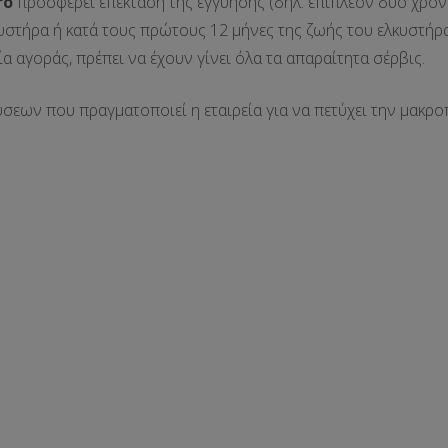
ro
προσφέρει επέκταση της εγγύησης (δηλ. επιπλέον δύο χρόν
υστήρα ή κατά τους πρώτους 12 μήνες της ζωής του ελκυστήρα, 
ία αγοράς, πρέπει να έχουν γίνει όλα τα απαραίτητα σέρβις.
ύσεων που πραγματοποιεί η εταιρεία για να πετύχει την μακρ