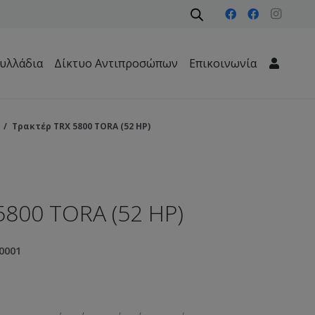
υλλάδια
Δίκτυο Αντιπροσώπων
Επικοινωνία
Μηχανήματα Περιβάλλοντος – Καθαριότητας – Δασών
/
Τρακτέρ TRX 5800 TORA (52 HP)
5800 TORA (52 HP)
0001