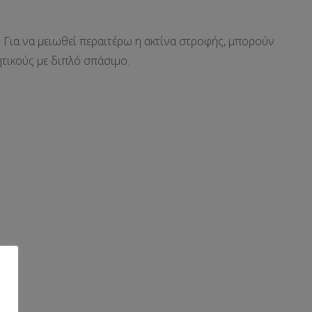
ν. Για να μειωθεί περαιτέρω η ακτίνα στροφής, μπορούν
τικούς με διπλό σπάσιμο.